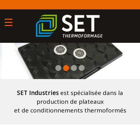
Aller
T
au
contenu
principal
Previous
Nex
SET Industries
est spécialisée dans la
production de plateaux
et de conditionnements thermoformés