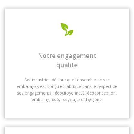
Notre engagement
qualité
Set industries déclare que l'ensemble de ses
emballages est conçu et fabriqué dans le respect de
ses engagements :
éco
citoyenneté,
éco
conception,
emballage
éco
,
re
cyclage et
hy
giène.