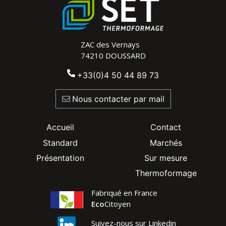
ZAC des Vernays
74210 DOUSSARD
+33(0)4 50 44 89 73
Nous contacter par mail
footer second
footer third
Accueil
Contact
Standard
Marchés
Présentation
Sur mesure
Thermoformage
Fabriqué en France
Eco
Citoyen
Suivez-nous sur Linkedin